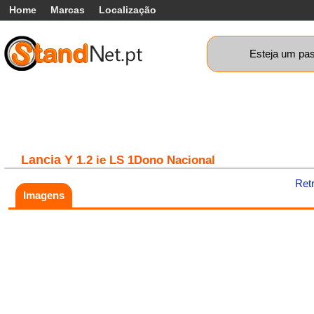
Home
Marcas
Localização
Esteja um pas
Carros
Comerciais
Máquinas+
Motos
Car
Lancia
Y
1.2 ie LS 1Dono Nacional
Ret
Imagens
Fatal error:
Theme at
https://www.standnet.pt/js/themes/classic/galleria.classic.min.js co
load, check theme path.