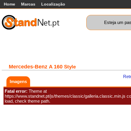
Home
Marcas
Localização
Esteja um pas
Carros
Comerciais
Máquinas+
Motos
Car
Mercedes-Benz
A 160
Style
Ret
Imagens
Fatal error:
Theme at
https://www.standnet.pt/js/themes/classic/galleria.classic.min.js co
load, check theme path.