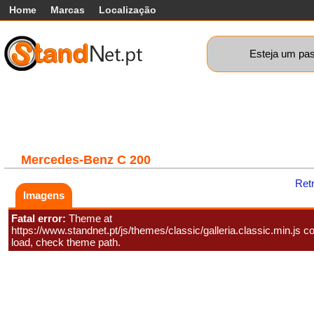
Home
Marcas
Localização
Esteja um pas
Carros
Comerciais
Máquinas+
Motos
Car
Mercedes-Benz
C 200
Ret
Imagens
Fatal error:
Theme at
https://www.standnet.pt/js/themes/classic/galleria.classic.min.js co
load, check theme path.