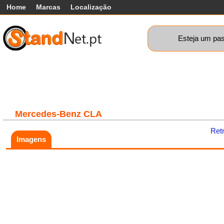
Home
Marcas
Localização
Esteja um pas
Carros
Comerciais
Máquinas+
Motos
Car
Mercedes-Benz
CLA
Ret
Imagens
Fatal error:
Theme at
https://www.standnet.pt/js/themes/classic/galleria.classic.min.js co
load, check theme path.