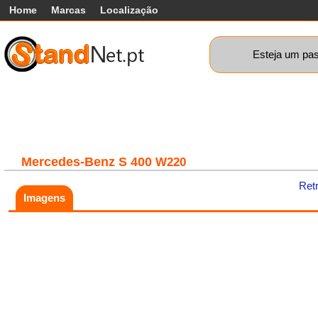
Home
Marcas
Localização
Esteja um pas
Carros
Comerciais
Máquinas+
Motos
Car
Mercedes-Benz
S 400
W220
Ret
Imagens
Fatal error:
Theme at
https://www.standnet.pt/js/themes/classic/galleria.classic.min.js co
load, check theme path.