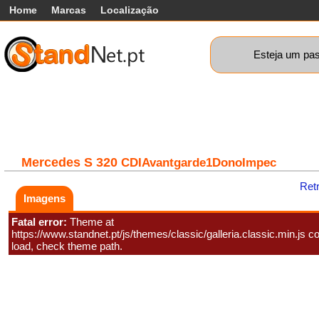
Home
Marcas
Localização
Esteja um pas
Carros
Comerciais
Máquinas+
Motos
Car
Mercedes
S 320
CDIAvantgarde1DonoImpec
Ret
Imagens
Fatal error:
Theme at
https://www.standnet.pt/js/themes/classic/galleria.classic.min.js co
load, check theme path.