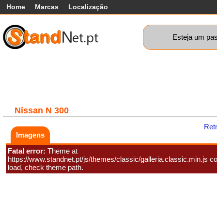
Home
Marcas
Localização
Esteja um pas
Carros
Comerciais
Máquinas+
Motos
Car
Nissan
N 300
Ret
Imagens
Fatal error:
Theme at
https://www.standnet.pt/js/themes/classic/galleria.classic.min.js co
load, check theme path.