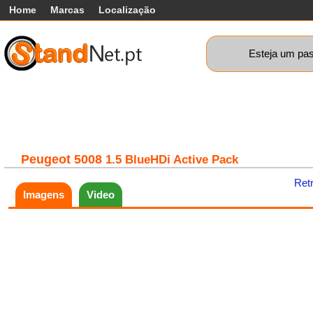
Home
Marcas
Localização
Esteja um pas
Carros
Comerciais
Máquinas+
Motos
Car
Peugeot
5008
1.5 BlueHDi Active Pack
Ret
Imagens
Video
Fatal error:
Theme at
https://www.standnet.pt/js/themes/classic/galleria.classic.min.js co
load, check theme path.