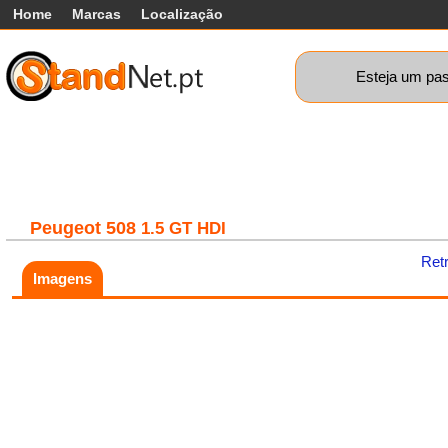
Home
Marcas
Localização
Esteja um pas
Carros
Comerciais
Máquinas+
Motos
Car
Peugeot
508
1.5 GT HDI
Ret
Imagens
Fatal error:
Theme at
https://www.standnet.pt/js/themes/classic/galleria.classic.min.js co
load, check theme path.