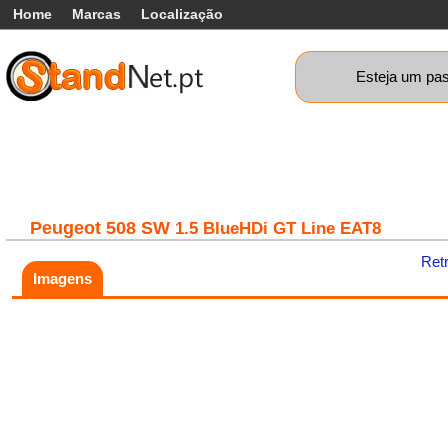
Home
Marcas
Localização
Esteja um pas
Carros
Comerciais
Máquinas+
Motos
Car
Peugeot
508 SW
1.5 BlueHDi GT Line EAT8
Ret
Imagens
Fatal error:
Theme at
https://www.standnet.pt/js/themes/classic/galleria.classic.min.js co
load, check theme path.