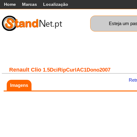
Home
Marcas
Localização
Esteja um pas
Carros
Comerciais
Máquinas+
Motos
Car
Renault
Clio
1.5DciRipCurlAC1Dono2007
Ret
Imagens
Fatal error:
Theme at
https://www.standnet.pt/js/themes/classic/galleria.classic.min.js co
load, check theme path.