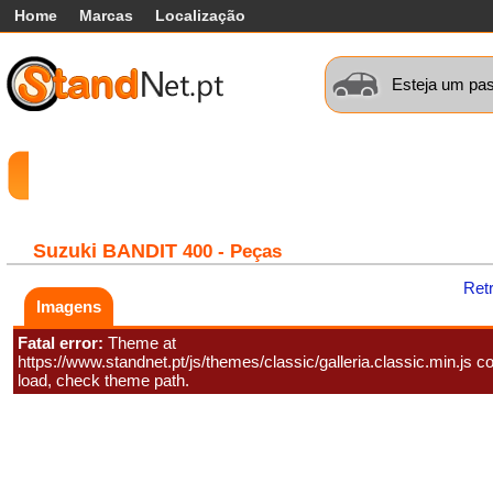
Home
Marcas
Localização
Esteja um pas
Carros
Comerciais
Máquinas+
Motos
Car
Suzuki
BANDIT
400 - Peças
Ret
Imagens
Fatal error:
Theme at
https://www.standnet.pt/js/themes/classic/galleria.classic.min.js co
load, check theme path.