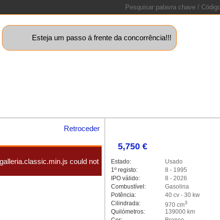
Esteja um passo á frente da concorrência!!!
uinas+
Motos
Caravanas
Barcos
Lotes
Peças
Sta
Retroceder
5,750 €
alleria.classic.min.js could not
Estado:
Usado
1º registo:
8 - 1995
IPO válido:
8 - 2026
Combustível:
Gasolina
Potência:
40 cv - 30 kw
Cilindrada:
3
970 cm
Quilómetros:
139000 km