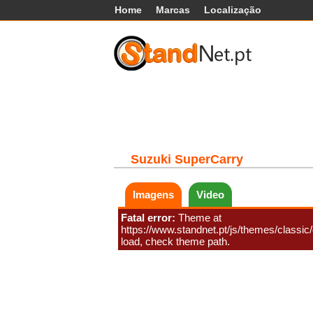
Home
Marcas
Localização
Carros
Comerciais
Máq
Suzuki
SuperCarry
Imagens
Video
Fatal error:
Theme at
https://www.standnet.pt/js/themes/classic/g
load, check theme path.