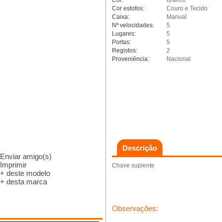
Cor:
Branco
Cor estofos:
Couro e Tecido
Caixa:
Manual
Nº velocidades:
5
Lugares:
5
Portas:
5
Registos:
2
Proveniência:
Nacional
Descrição
Enviar amigo(s)
Imprimir
Chave suplente
+ deste modelo
+ desta marca
Observações: