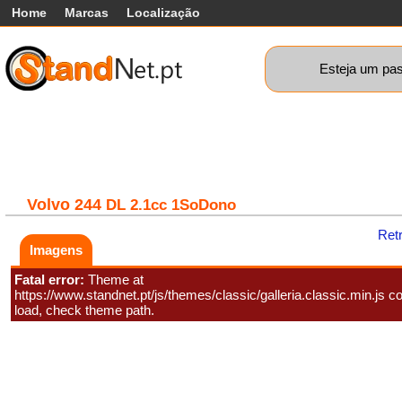
Home
Marcas
Localização
Esteja um pas
Carros
Comerciais
Máquinas+
Motos
Car
Volvo
244
DL 2.1cc 1SoDono
Ret
Imagens
Fatal error:
Theme at
https://www.standnet.pt/js/themes/classic/galleria.classic.min.js co
load, check theme path.