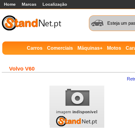
Home
Marcas
Localização
Esteja um pas
Carros
Comerciais
Máquinas+
Motos
Car
Volvo
V60
Ret