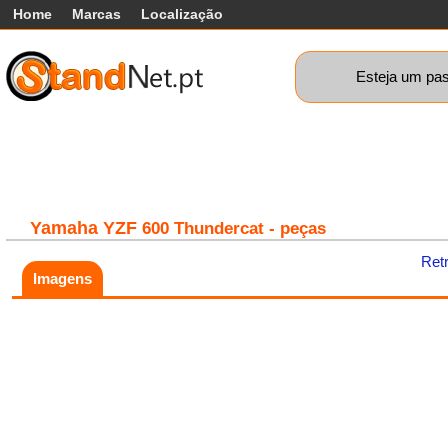
Home
Marcas
Localização
Esteja um pas
Carros
Comerciais
Máquinas+
Motos
Car
Yamaha
YZF
600 Thundercat - peças
Ret
Imagens
Fatal error:
Theme at
https://www.standnet.pt/js/themes/classic/galleria.classic.min.js co
load, check theme path.